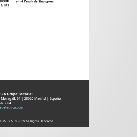
zación
en el Puerto de Tarragona
 a las
ICA Grupo Editorial
 Maragall, 51 | 28020 Madrid | España
556 5004
sedetecnica.com
CA, S.A. © 2025 All Rights Reserved