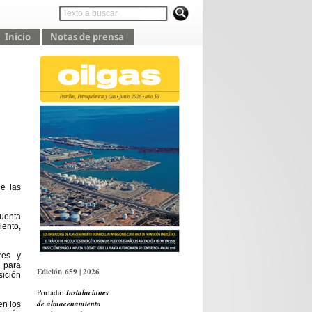
Inicio
Notas de prensa
de las
cuenta
ento,
res y
o para
Edición 659 | 2026
sición
Portada:
Instalaciones
de almacenamiento
en los