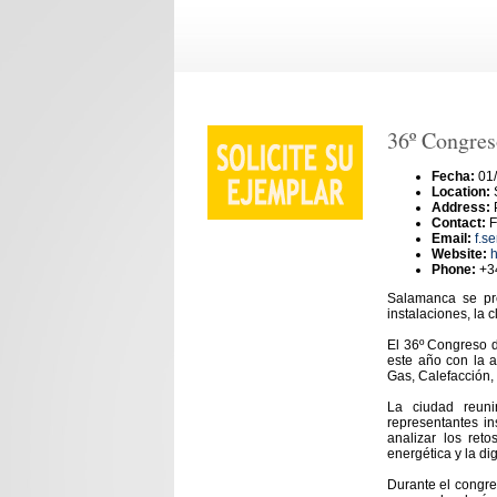
36º Congre
Fecha:
01/
Location:
Address:
Contact:
F
Email:
f.s
Website:
h
Phone:
+3
Salamanca se pre
instalaciones, la 
El 36º Congreso 
este año con la 
Gas, Calefacción, 
La ciudad reuni
representantes in
analizar los ret
energética y la dig
Durante el congr