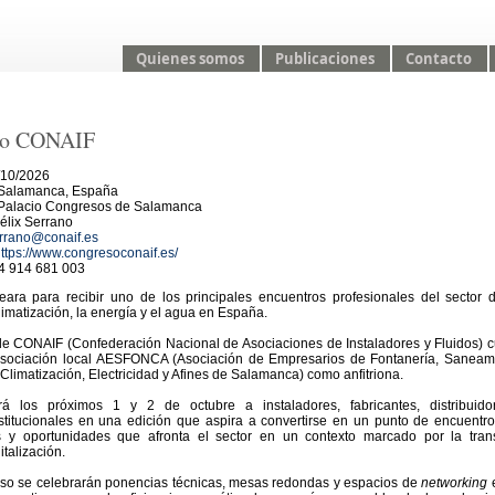
Quienes somos
Publicaciones
Contacto
so CONAIF
10/2026
Salamanca, España
Palacio Congresos de Salamanca
élix Serrano
errano@conaif.es
ttps://www.congresoconaif.es/
4 914 681 003
ara para recibir uno de los principales encuentros profesionales del sector 
climatización, la energía y el agua en España.
de CONAIF (Confederación Nacional de Asociaciones de Instaladores y Fluidos) 
asociación local AESFONCA (Asociación de Empresarios de Fontanería, Saneami
Climatización, Electricidad y Afines de Salamanca) como anfitriona.
rá los próximos 1 y 2 de octubre a instaladores, fabricantes, distribuido
stitucionales en una edición que aspira a convertirse en un punto de encuentr
os y oportunidades que afronta el sector en un contexto marcado por la tran
italización.
eso se celebrarán ponencias técnicas, mesas redondas y espacios de
networking