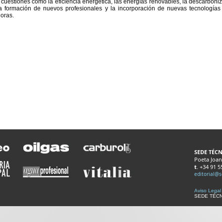
cuestiones como la eficiencia energética, las energías renovables, la descarboni
 la formación de nuevos profesionales y la incorporación de nuevas tecnologías
oras.
SEDE TÉCN
Poeta Joan
t
. +34 91 
editorial@
Aviso Legal
SEDE TÉCNI