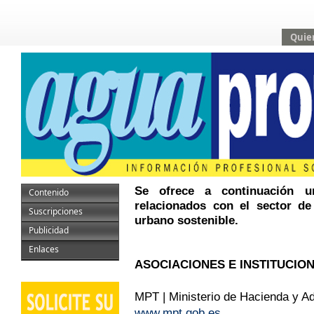
Quie
Se ofrece a continuación u
Contenido
relacionados con el sector de
Suscripciones
urbano sostenible.
Publicidad
Enlaces
ASOCIACIONES E INSTITUCIO
MPT | Ministerio de Hacienda y A
www.mpt.gob.es