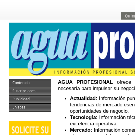
Quie
AGUA PROFESIONAL
ofrece p
Contenido
necesaria para impulsar su negocio
Suscripciones
Actualidad:
Información punt
Publicidad
tendencias de mercado esenc
Enlaces
oportunidades de negocio.
Tecnología:
Información técn
excelencia operativa.
Mercado:
Información comer