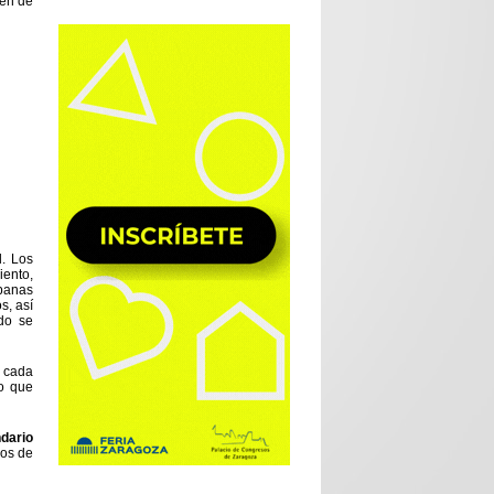
men de
l. Los
iento,
rbanas
s, así
do se
n cada
do que
ndario
vos de