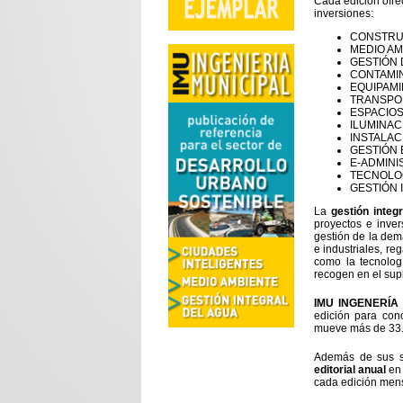
Cada edición ofre
inversiones:
CONSTRU
MEDIO AM
GESTIÓN 
CONTAMIN
EQUIPAMI
TRANSPOR
ESPACIOS
ILUMINAC
INSTALAC
GESTIÓN
E-ADMINI
TECNOLOG
GESTIÓN 
La
gestión integ
proyectos e inver
gestión de la dem
e industriales, re
como la tecnolo
recogen en el su
IMU INGENERÍA
edición para con
mueve más de 33.
Además de sus s
editorial anual
en 
cada edición men