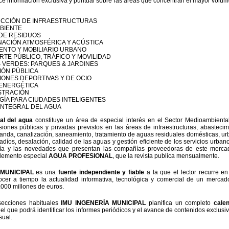
ce información exclusiva y puntual sobre las áreas que concentran el mayor volu
CCIÓN DE INFRAESTRUCTURAS
BIENTE
DE RESIDUOS
ACIÓN ATMOSFÉRICA Y ACÚSTICA
ENTO Y MOBILIARIO URBANO
TE PÚBLICO, TRÁFICO Y MOVILIDAD
 VERDES: PARQUES & JARDINES
IÓN PÚBLICA
IONES DEPORTIVAS Y DE OCIO
 ENERGÉTICA
STRACIÓN
ÍA PARA CIUDADES INTELIGENTES
INTEGRAL DEL AGUA
ral del agua
constituye un área de especial interés en el Sector Medioambienta
siones públicas y privadas previstos en las áreas de infraestructuras, abastecim
anda, canalización, saneamiento, tratamiento de aguas residuales domésticas, u
gadíos, desalación, calidad de las aguas y gestión eficiente de los servicios urbano
gía y las novedades que presentan las compañías proveedoras de este merca
plemento especial
AGUA PROFESIONAL
, que la revista publica mensualmente.
 MUNICIPAL
es una
fuente independiente y fiable
a la que el lector recurre e
ocer a tiempo la actualidad informativa, tecnológica y comercial de un merca
000 millones de euros.
ecciones habituales
IMU INGENERÍA MUNICIPAL
planifica un completo
cale
el que podrá identificar los informes periódicos y el avance de contenidos exclusi
sual.