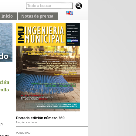
Inicio
Notas de prensa
ción
ollo
Portada edición número 369
Limpieza urbana
án
PUBLICIDAD