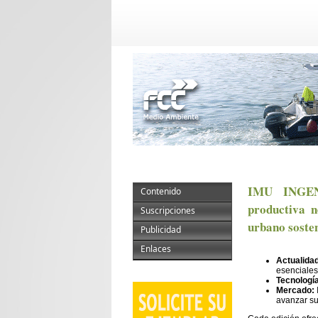
IMU INGENI
Contenido
productiva n
Suscripciones
urbano soste
Publicidad
Enlaces
Actualida
esenciales
Tecnologí
Mercado:
avanzar su