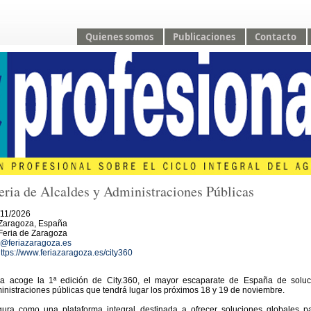
Quienes somos
Publicaciones
Contacto
Feria de Alcaldes y Administraciones Públicas
11/2026
Zaragoza, España
Feria de Zaragoza
o@feriazaragoza.es
ttps://www.feriazaragoza.es/city360
a acoge la 1ª edición de City.360, el mayor escaparate de España de soluc
inistraciones públicas que tendrá lugar los próximos 18 y 19 de noviembre.
igura como una plataforma integral destinada a ofrecer soluciones globales p