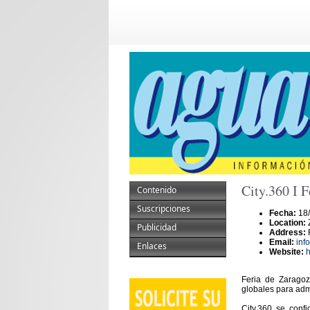
City.360 I 
Contenido
Suscripciones
Fecha:
18/
Location:
Publicidad
Address:
Email:
inf
Enlaces
Website:
h
Feria de Zaragoz
globales para adm
City.360 se conf