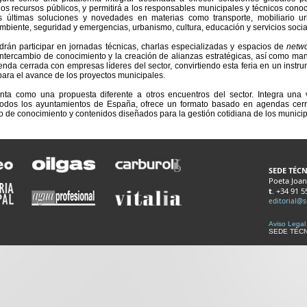
los recursos públicos, y permitirá a los responsables municipales y técnicos cono
 últimas soluciones y novedades en materias como transporte, mobiliario ur
mbiente, seguridad y emergencias, urbanismo, cultura, educación y servicios socia
drán participar en jornadas técnicas, charlas especializadas y espacios de
netwo
l intercambio de conocimiento y la creación de alianzas estratégicas, así como ma
nda cerrada con empresas líderes del sector, convirtiendo esta feria en un instr
 para el avance de los proyectos municipales.
enta como una propuesta diferente a otros encuentros del sector. Integra una 
 todos los ayuntamientos de España, ofrece un formato basado en agendas cer
to de conocimiento y contenidos diseñados para la gestión cotidiana de los municip
SEDE TÉCN
Poeta Joan
t
. +34 91 
editorial@
Aviso Legal
SEDE TÉCNI