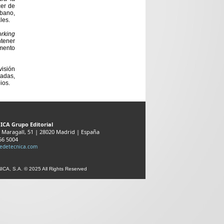
cer de
bano,
les.
rking
ntener
umento
visión
radas,
ios.
ICA Grupo Editorial
 Maragall, 51 | 28020 Madrid | España
556 5004
sedetecnica.com
CA, S.A. © 2025 All Rights Reserved