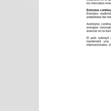
los mercados ener
Emiratos continua
Emiratos reafirm
estabilidad del m
Asimismo, continua
energías renovabl
avanzar en la tran
El país subrayó
mantendrá una p
internacionales. 