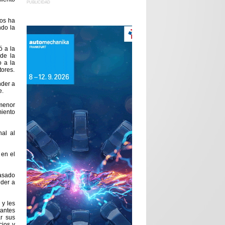
PUBLICIDAD
tos ha
ndo la
ó a la
de la
o a la
tores.
nder a
e.
 menor
miento
nal al
 en el
basado
nder a
 y les
tantes
ar sus
cios y