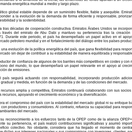
emanda energética mundial a medio y largo plazo.
tico global estable depende de un suministro flexible, fiable y asequible. Emira
sponder a la evolución de la demanda de forma eficiente y responsable, prioriza
esibilidad y la sostenibilidad.
ga tras décadas de cooperación constructiva. Emiratos Árabes Unidos se incorpor
través del emirato de Abu Dabi y mantuvo su pertenencia tras la creación 
71. Durante este periodo, el país ha desempeñado un papel activo en el apoy
rcado petrolero mundial y en el fortalecimiento del diálogo entre los países produc
a una evolución de la política energética del país, que gana flexibilidad para respo
rcado sin dejar de contribuir a su estabilidad de manera equilibrada y responsabl
oductor de confianza de algunos de los barriles más competitivos en costes y con
rbono del mundo, lo que desempeñará un papel relevante en el apoyo al creci
cción de emisiones.
el país seguirá actuando con responsabilidad, incorporando producción adicio
gradual y medida, en función de la demanda y de las condiciones del mercado.
recursos amplia y competitiva, Emiratos continuará colaborando con sus socios
s recursos, apoyando el crecimiento económico y la diversificación.
tera el compromiso del país con la estabilidad del mercado global ni su enfoque 
 con productores y consumidores. Al contrario, refuerza su capacidad para respo
cambiantes del mercado.
 su reconocimiento a los esfuerzos tanto de la OPEP como de la alianza OPEP+
nte su pertenencia, el país realizó contribuciones significativas y asumió impor
eneficio colectivo. No obstante, considera que ha llegado el momento de centr
ue dictan sus intereses nacionales y sus compromisos con inversores, clientes, so