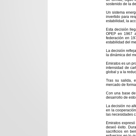
sostenido de la d
Un sistema energé
invertido para re
estabilidad, la acc
Esta decisión lle
OPEP en 1967 a 
federación en 19
estabilidad del me
La decisión reflej
la dinámica del me
Emiratos es un pr
intensidad de ca
global y a la redu
Tras su salida, 
mercado de forma 
Con una base de 
desarrollo de esto
La decisión no al
en la cooperación
las necesidades 
Emiratos expresó
deseó éxito. Dura
sacrificios en b
esfuerzos en lo q