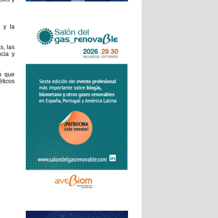
 y la
s, las
ncia y
ó que
ticos