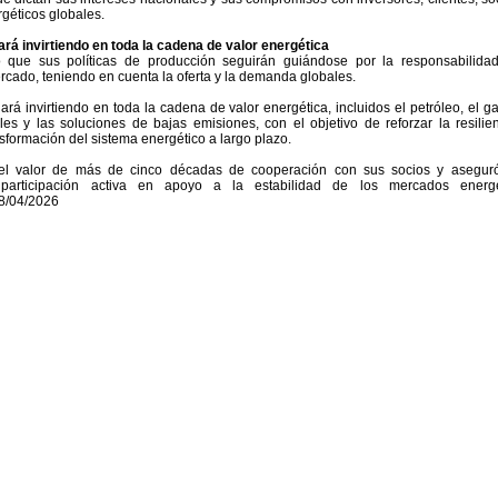
géticos globales.
rá invirtiendo en toda la cadena de valor energética
ó que sus políticas de producción seguirán guiándose por la responsabilidad
ercado, teniendo en cuenta la oferta y la demanda globales.
rá invirtiendo en toda la cadena de valor energética, incluidos el petróleo, el ga
es y las soluciones de bajas emisiones, con el objetivo de reforzar la resilie
sformación del sistema energético a largo plazo.
 el valor de más de cinco décadas de cooperación con sus socios y asegur
articipación activa en apoyo a la estabilidad de los mercados energé
28/04/2026