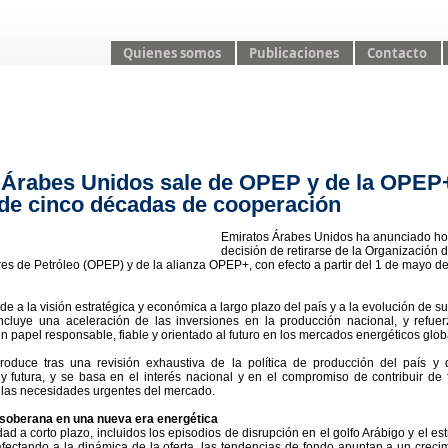
Quienes somos
Publicaciones
Contacto
 Árabes Unidos sale de OPEP y de la OPEP
de cinco décadas de cooperación
Emiratos Árabes Unidos ha anunciado ho
decisión de retirarse de la Organización 
es de Petróleo (OPEP) y de la alianza OPEP+, con efecto a partir del 1 de mayo d
 a la visión estratégica y económica a largo plazo del país y a la evolución de su 
incluye una aceleración de las inversiones en la producción nacional, y refue
 papel responsable, fiable y orientado al futuro en los mercados energéticos glob
roduce tras una revisión exhaustiva de la política de producción del país y
y futura, y se basa en el interés nacional y en el compromiso de contribuir de
er las necesidades urgentes del mercado.
soberana en una nueva era energética
dad a corto plazo, incluidos los episodios de disrupción en el golfo Arábigo y el es
fectando a la dinámica de la oferta, las tendencias de fondo apuntan a un creci