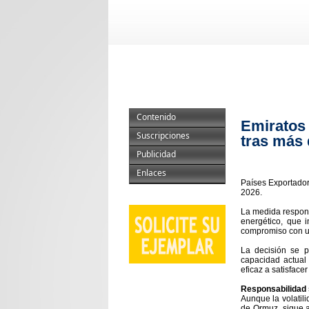
Contenido
Emiratos
Suscripciones
tras más 
Publicidad
Enlaces
Países Exportador
2026.
La medida responde
energético, que 
compromiso con un
La decisión se p
capacidad actual 
eficaz a satisfac
Responsabilidad 
Aunque la volatili
de Ormuz, sigue a