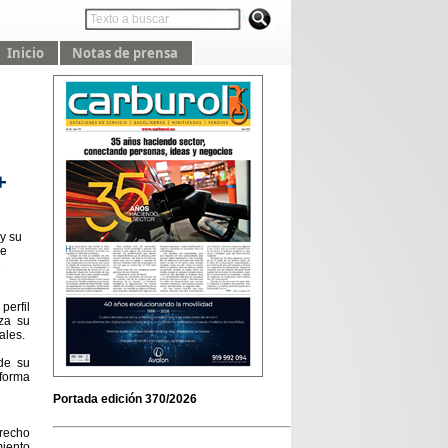
Inicio
Notas de prensa
+
y su
de
e
perfil
rza su
ales.
 de su
 forma
Portada edición 370/2026
trecho
miento