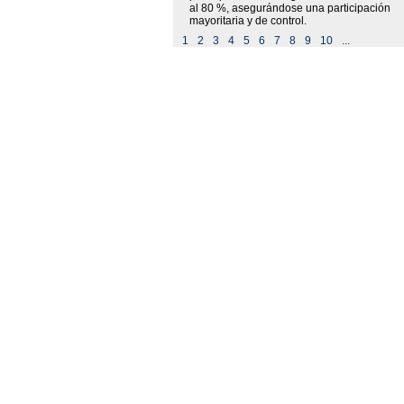
al 80 %, asegurándose una participación
mayoritaria y de control.
1
2
3
4
5
6
7
8
9
10
...