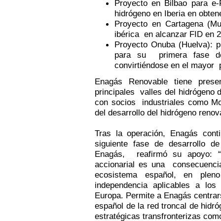
Proyecto en Bilbao para e-
hidrógeno en Iberia en obtene
Proyecto en Cartagena (Mur
ibérica en alcanzar FID en 
Proyecto Onuba (Huelva): p
para su primera fase d
convirtiéndose en el mayor 
Enagás Renovable tiene prese
principales valles del hidrógeno 
con socios industriales como Mo
del desarrollo del hidrógeno reno
Tras la operación, Enagás conti
siguiente fase de desarrollo 
Enagás, reafirmó su apoyo: “E
accionarial es una consecuencia
ecosistema español, en plen
independencia aplicables a lo
Europa. Permite a Enagás centra
español de la red troncal de hidró
estratégicas transfronterizas co