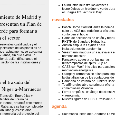
La industria muestra los avances
tecnológicos en hidrógeno verde dur
el Enagás H2 Technical Day
miento de Madrid y
novedades
resentan un Plan de
Bosch Home Comfort lanza la bomba
rde para formar a
calor de ACS que redefine la eficienci
confort en el hogar
 el sector
Gama de accesorios de unión y repar
FixSTH de Standard Hidráulica
fesionales cualificados y el
Ariston amplía las ayudas para
ecimiento de las plantillas de
instalaciones de aerotermia
que, actualmente, se aproxima
Viessmann inaugura una nueva era e
50 años, sin que exista un
bombas de calor
onal, están dificultando el
Panasonic apuesta por las gamas
 sector de las instalaciones y
ultracompactas de splits BZ y TZ
CAES con Wolf, iniciativa para acelera
renovación energética
Orange y Terranova se alían para imp
la digitalización de los contadores de
 el trazado del
Campaña de verano de Junkers Bosc
TotalEnergies abre su primera oficina
 Nigeria-Marruecos
comercial en Valencia
Ferroli amplía su catálogo de climatiz
y aerotermia
 Transición Energética y
Nuevas figuras de PPSU Press de A
tenible del Reino de
la Benali, anunció este martes
agenda
 Rabat que se han completado
iabilidad y los estudios
e ingeniería del proyecto del
Salamanca, sede del Congreso CON