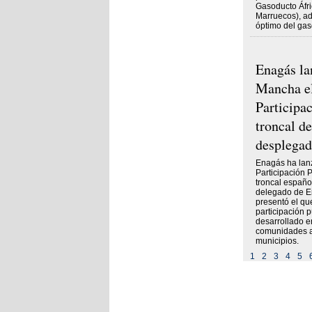
Gasoducto Áfri
Marruecos), ad
óptimo del gas
Enagás la
Mancha el
Participac
troncal d
desplegad
Enagás ha lan
Participación 
troncal españo
delegado de E
presentó el qu
participación p
desarrollado e
comunidades 
municipios.
1
2
3
4
5