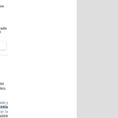
bre
radle
l
del
ico,
ado y
IERÍA
ar la
NDER