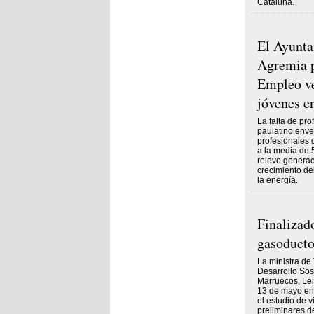
Cataluña.
El Ayunta
Agremia p
Empleo ve
jóvenes en
La falta de pro
paulatino envej
profesionales 
a la media de 
relevo generaci
crecimiento del
la energía.
Finalizado
gasoducto
La ministra de
Desarrollo Sos
Marruecos, Lei
13 de mayo en
el estudio de v
preliminares d