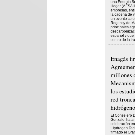
una Energía So
Hogar (AESAH)
empresas, enti
la cadena de v
un evento cele
Regency de Mad
principales ag
descarbonizaci
español y que 
centro de la tr
Enagás fi
Agreement
millones 
Mecanism
los estudi
red tronca
hidrógen
El Consejero 
Gonzalo, ha an
celebración en
‘Hydrogen Tech
firmado el Gra