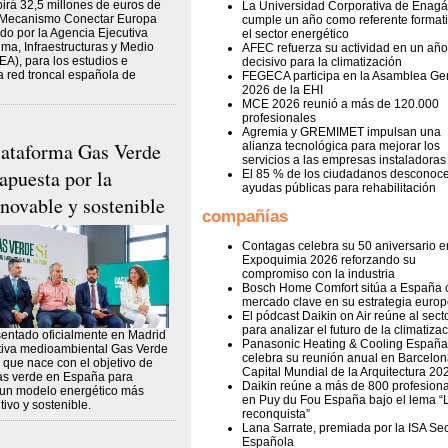
irá 32,5 millones de euros de
La Universidad Corporativa de Enagá
l Mecanismo Conectar Europa
cumple un año como referente format
do por la Agencia Ejecutiva
el sector energético
ma, Infraestructuras y Medio
AFEC refuerza su actividad en un año
A), para los estudios e
decisivo para la climatización
la red troncal española de
FEGECA participa en la Asamblea Ge
2026 de la EHI
MCE 2026 reunió a más de 120.000
profesionales
Agremia y GREMIMET impulsan una
lataforma Gas Verde
alianza tecnológica para mejorar los
servicios a las empresas instaladoras
apuesta por la
El 85 % de los ciudadanos desconoce
ayudas públicas para rehabilitación
enovable y sostenible
compañías
Contagas celebra su 50 aniversario e
Expoquimia 2026 reforzando su
compromiso con la industria
Bosch Home Comfort sitúa a España
mercado clave en su estrategia euro
El pódcast Daikin on Air reúne al sect
para analizar el futuro de la climatiza
entado oficialmente en Madrid
Panasonic Heating & Cooling España
ativa medioambiental Gas Verde
celebra su reunión anual en Barcelon
o que nace con el objetivo de
Capital Mundial de la Arquitectura 20
as verde en España para
Daikin reúne a más de 800 profesion
 un modelo energético más
en Puy du Fou España bajo el lema “
tivo y sostenible.
reconquista”
Lana Sarrate, premiada por la ISA Se
Española