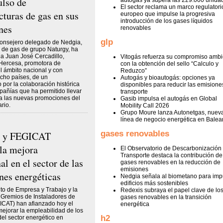
ulso de
autogás ya supera las 229.000 unida
El sector reclama un marco regulatori
cturas de gas en sus
europeo que impulse la progresiva
introducción de los gases líquidos
nes
renovables
glp
consejero delegado de Nedgia,
ra de gas de grupo Naturgy, ha
a Juan José Cercadillo,
Vitogás refuerza su compromiso ambi
 Hercesa, promotora de
con la obtención del sello “Calculo y
el ámbito nacional y con
Reduzco”
cho países, de un
Autogás y bioautogás: opciones ya
 por la colaboración histórica
disponibles para reducir las emisione
añías que ha permitido llevar
transporte
 a las nuevas promociones del
Gasib impulsa el autogás en Global
rio.
Mobility Call 2026
Grupo Moure lanza Autonetgas, nuev
línea de negocio energética en Balea
gases renovables
n y FEGICAT
la mejora
El Observatorio de Descarbonización 
Transporte destaca la contribución de
l en el sector de las
gases renovables en la reducción de
emisiones
ones energéticas
Nedgia señala al biometano para imp
edificios más sostenibles
o de Empresa y Trabajo y la
Redexis subraya el papel clave de lo
 Gremios de Instaladores de
gases renovables en la transición
ICAT) han afianzado hoy el
energética
ejorar la empleabilidad de los
h2
del sector energético en