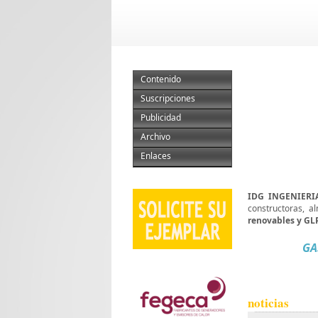
Contenido
Suscripciones
Publicidad
Archivo
Enlaces
IDG INGENIERI
constructoras, a
renovables y GLP
GA
noticias