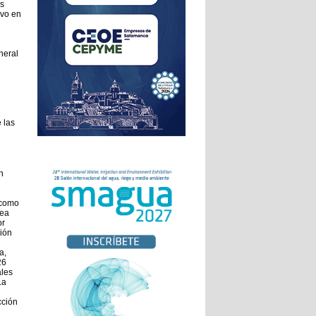
s
ivo en
neral
 las
n
 como
pea
or
ción
a,
26
ales
La
cción