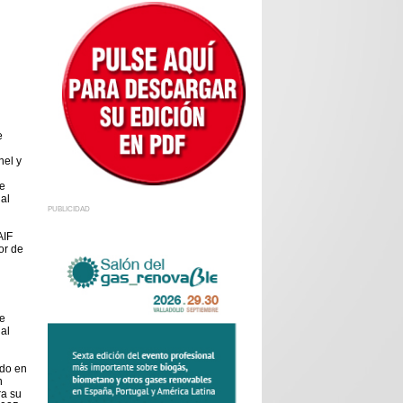
e
el y
e
al
PUBLICIDAD
AIF
or de
e
al
do en
n
a su