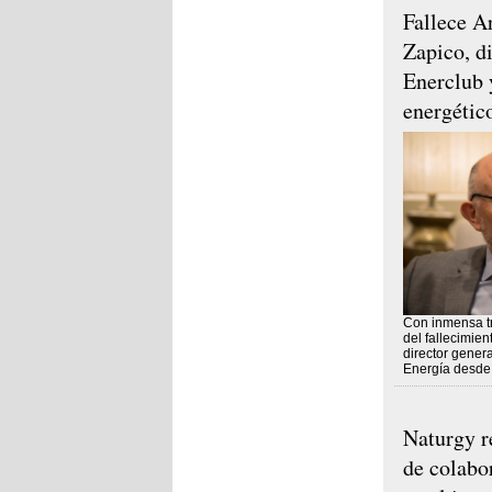
Fallece A
Zapico, d
Enerclub y
energétic
Con inmensa tr
del fallecimien
director gener
Energía desde
Naturgy r
de colabo