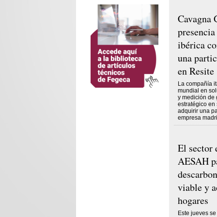
Cavagna G
presencia
ibérica co
una parti
en Resite
La compañía it
mundial en sol
y medición de
estratégico en
adquirir una pa
empresa madri
El sector 
AESAH pa
descarbon
viable y a
hogares
Este jueves se