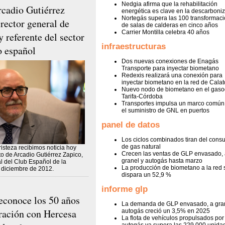
Nedgia afirma que la rehabilitación
rcadio Gutiérrez
energética es clave en la descarboni
Nortegás supera las 100 transformac
irector general de
de salas de calderas en cinco años
Carrier Montilla celebra 40 años
 referente del sector
infraestructuras
o español
Dos nuevas conexiones de Enagás
Transporte para inyectar biometano
Redexis realizará una conexión para
inyectar biometano en la red de Cala
Nuevo nodo de biometano en el gaso
Tarifa-Córdoba
Transportes impulsa un marco común
el suministro de GNL en puertos
panel de datos
Los ciclos combinados tiran del con
de gas natural
isteza recibimos noticia hoy
Crecen las ventas de GLP envasado, 
to de Arcadio Gutiérrez Zapico,
granel y autogás hasta marzo
al del Club Español de la
La producción de biometano a la red 
 diciembre de 2012.
dispara un 52,9 %
informe glp
econoce los 50 años
La demanda de GLP envasado, a gran
ración con Hercesa
autogás creció un 3,5% en 2025
La flota de vehículos propulsados por