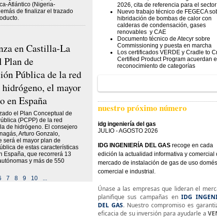
ca-Atlántico (Nigeria-
2026, cita de referencia para el sector
emás de finalizar el trazado
Nuevo trabajo técnico de FEGECA so
oducto.
hibridación de bombas de calor con
calderas de condensación, gases
renovables y CAE
Documento técnico de Atecyr sobre
nza en Castilla-La
Commissioning y puesta en marcha
Los certificados VERDE y Cradle to C
 Plan de
Certified Product Program acuerdan e
reconocimiento de categorías
ión Pública de la red
e hidrógeno, el mayor
o en España
nuestro próximo número
zado el Plan Conceptual de
Pública (PCPP) de la red
idg ingeniería del gas
la de hidrógeno. El consejero
JULIO - AGOSTO 2026
nagás, Arturo Gonzalo,
e será el mayor plan de
IDG INGENIERÍA DEL GAS
recoge en cada
ública de estas características
n España, que recorrerá 13
edición la actualidad informativa y comercial 
autónomas y más de 550
mercado de instalación de gas de uso domést
comercial e industrial.
6
7
8
9
10
...
Únase a las empresas que lideran el merc
planifique sus campañas en
IDG INGEN
DEL GAS
. Nuestro compromiso es garantiz
eficacia de su inversión para ayudarle a
VE