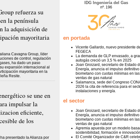
IDG Ingeniería del Gas
nº. 196
roup refuerza su
 en la península
n la adquisición de
cipación mayoritaria
en portada
Vicente Gallardo, nuevo presidente d
FEGECA
aliana Cavagna Group, líder
La demanda de GLP envasado, a gran
uciones de control, regulación
autogás creció un 3,5 % en 2025
 gases, ha dado un paso
Joan Groizard, secretario de Estado d
 su expansión internacional al
Energía, anuncia el impulso definitivo 
rticipación mayoritaria en la
biometano con cuotas mínimas en las
leña Resite.
ventas de gas natural
Salamanca, sede del Congreso CON
2026 la cita de referencia para el sect
instalaciones y energía.
energético se une en
el sector
ra impulsar la
izacion eficiente,
Joan Groizard, secretario de Estado d
Energía, anuncia el impulso definitivo 
cesible de los
biometano con cuotas mínimas en las
ventas de gas natural
Agremia apuesta por un modelo basa
sostenibilidad, formación e innovació
El Comité Organizador de C&R celebr
 ha presentado la Alianza por