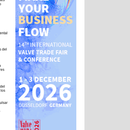
des
o
ental
s del
a
res
del
 los
ulsar
s