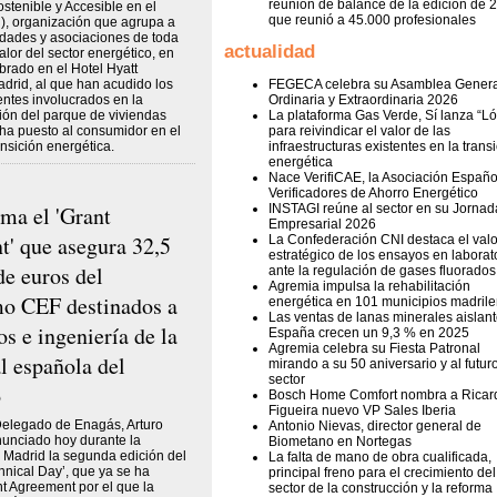
reunión de balance de la edición de 
stenible y Accesible en el
que reunió a 45.000 profesionales
, organización que agrupa a
dades y asociaciones de toda
actualidad
alor del sector energético, en
brado en el Hotel Hyatt
rid, al que han acudido los
FEGECA celebra su Asamblea Genera
entes involucrados en la
Ordinaria y Extraordinaria 2026
ón del parque de viviendas
La plataforma Gas Verde, Sí lanza “Ló
ha puesto al consumidor en el
para reivindicar el valor de las
ansición energética.
infraestructuras existentes en la trans
energética
Nace VerifiCAE, la Asociación Españo
Verificadores de Ahorro Energético
rma el 'Grant
INSTAGI reúne al sector en su Jornad
Empresarial 2026
' que asegura 32,5
La Confederación CNI destaca el valo
estratégico de los ensayos en laborat
de euros del
ante la regulación de gases fluorados
Agremia impulsa la rehabilitación
o CEF destinados a
energética en 101 municipios madril
Las ventas de lanas minerales aislan
os e ingeniería de la
España crecen un 9,3 % en 2025
Agremia celebra su Fiesta Patronal
l española del
mirando a su 50 aniversario y al futur
sector
o
Bosch Home Comfort nombra a Ricar
Figueira nuevo VP Sales Iberia
Delegado de Enagás, Arturo
Antonio Nievas, director general de
unciado hoy durante la
Biometano en Nortegas
 Madrid la segunda edición del
La falta de mano de obra cualificada,
nical Day’, que ya se ha
principal freno para el crecimiento del
nt Agreement por el que la
sector de la construcción y la reforma