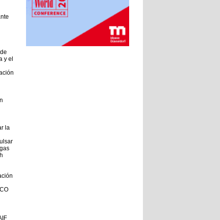
ante
 de
a y el
ación
n
r la
ulsar
 gas
h
ación
RCO
AIF