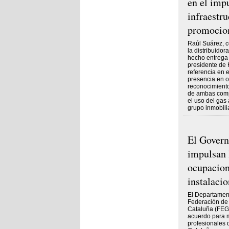
en el imp
infraestru
promocio
Raúl Suárez, 
la distribuido
hecho entrega 
presidente de
referencia en 
presencia en o
reconocimiento
de ambas comp
el uso del gas
grupo inmobilia
El Gover
impulsan 
ocupaciona
instalaci
El Departament
Federación de
Cataluña (FEG
acuerdo para m
profesionales 