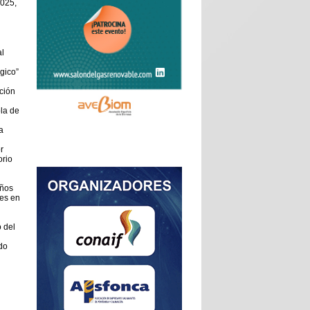
2025,
l
gico”
ición
la de
a
r
orio
eños
tes en
o del
do