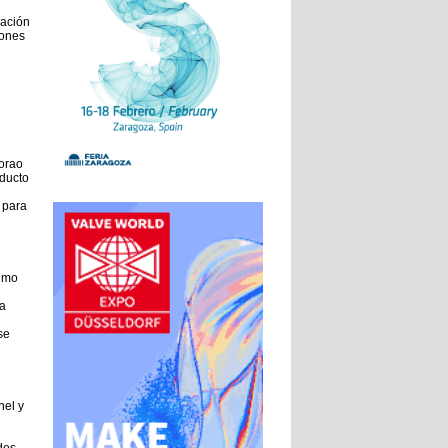
zación
iones
torao
ducto
 para
sumo
a
se
el y