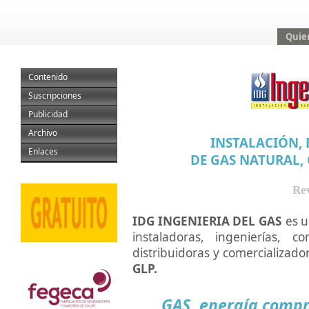
Quie
Contenido
Suscripciones
Publicidad
Archivo
INSTALACIÓN, 
Enlaces
DE GAS NATURAL,
Rev
IDG INGENIERIA DEL GAS
es u
instaladoras, ingenierías, c
distribuidoras y comercializad
GLP.
GAS, energía compr