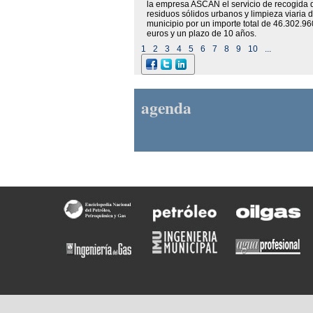
la empresa ASCAN el servicio de recogida 
residuos sólidos urbanos y limpieza viaria d
municipio por un importe total de 46.302.96
euros y un plazo de 10 años.
1
2
3
4
5
6
7
8
9
10
...
agenda