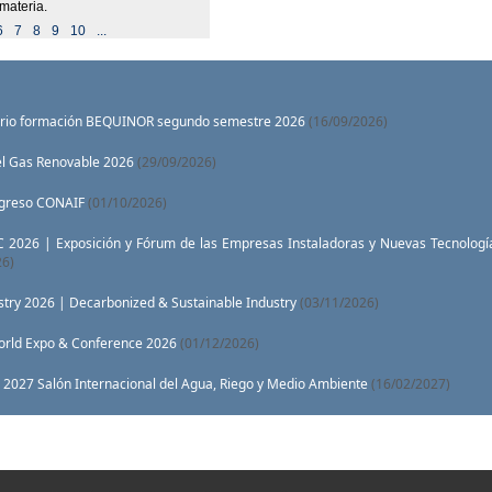
materia.
6
7
8
9
10
...
rio formación BEQUINOR segundo semestre 2026
(16/09/2026)
el Gas Renovable 2026
(29/09/2026)
greso CONAIF
(01/10/2026)
 2026 | Exposición y Fórum de las Empresas Instaladoras y Nuevas Tecnologí
26)
stry 2026 | Decarbonized & Sustainable Industry
(03/11/2026)
orld Expo & Conference 2026
(01/12/2026)
2027 Salón Internacional del Agua, Riego y Medio Ambiente
(16/02/2027)