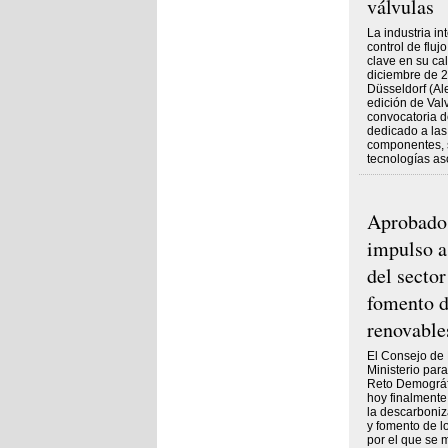
válvulas
La industria in
control de flu
clave en su cal
diciembre de 2
Düsseldorf (A
edición de Val
convocatoria d
dedicado a las 
componentes, 
tecnologías as
Aprobado 
impulso a
del sector
fomento d
renovable
El Consejo de M
Ministerio para
Reto Demográf
hoy finalmente
la descarboniz
y fomento de l
por el que se 