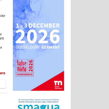
ctor
t
WTI
da
ara