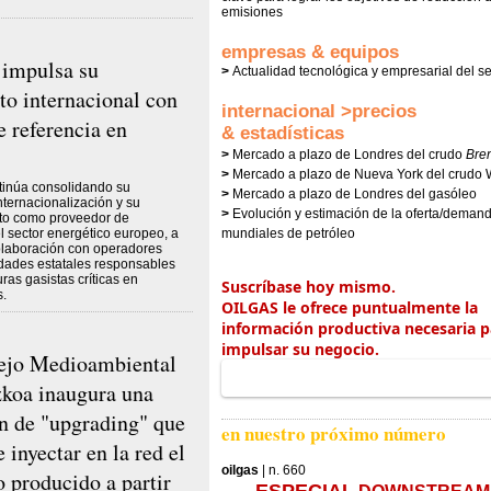
emisiones
empresas & equipos
impulsa su
>
Actualidad tecnológica y empresarial del se
to internacional con
internacional >precios
e referencia en
& estadísticas
>
Mercado a plazo de Londres del crudo
Bren
>
Mercado a plazo de Nueva York del crudo 
inúa consolidando su
>
Mercado a plazo de Londres del gasóleo
nternacionalización y su
>
Evolución y estimación de la oferta/deman
to como proveedor de
el sector energético europeo, a
mundiales de petróleo
olaboración con operadores
idades estatales responsables
uras gasistas críticas en
Suscríbase
hoy mismo.
s.
OILGAS le ofrece puntualmente la
información productiva necesaria p
impulsar su negocio.
ejo Medioambiental
koa inaugura una
ón de "upgrading" que
en nuestro próximo número
 inyectar en la red el
oilgas
| n. 660
 producido a partir