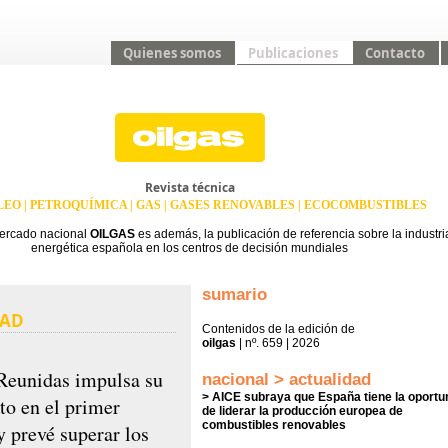
Quienes somos
Publicaciones
Contacto
Revista técnica
EO | PETROQUÍMICA | GAS | GASES RENOVABLES | ECOCOMBUSTIBLES
mercado nacional
OILGAS
es además, la publicación de referencia sobre la industri
energética española en los centros de decisión mundiales
sumario
DAD
Contenidos de la edición de
oilgas
| nº. 659 | 2026
Reunidas impulsa su
nacional > actualidad
> AICE subraya que España tiene la oportu
to en el primer
de liderar la producción europea de
combustibles renovables
y prevé superar los