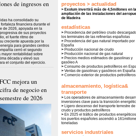
lones de ingresos en
proyectos > actualidad
> Exolum invertirá más de 4,5millones en l
ampliación de las instalaciones del aeropu
de Madeira
idas ha consolidado su
fortaleza financiera durante el
estadísticas
re de 2026, apoyada en la
>
Procedencia del petróleo crudo descargad
progresiva de sus proyectos
los terminales de las refinerías españolas
o, el fuerte ritmo de
>
Procedencia del gas natural importado por
su creciente apuesta por la
España
energía para grandes centros
>
Producción nacional de crudo
ompañía cerró el segundo
>
Producción nacional de gas natural
la mayor rentabilidad sobre
>
Precios medios estimados de gasolinas y
ltima década y elevó sus
gasóleo A
ra el conjunto del ejercicio.
>
Consumo de productos petrolíferos en Esp
>
Ventas de gasolinas y gasóleos en España
>
Comercio exterior de productos petrolíferos
 FCC mejora un
almacenamiento, logística&
cifra de negocio en
transporte
 semestre de 2026
>
Los operadores de almacenamiento desarr
inversiones clave para la transición energéti
>
Ligero descenso del transporte terrestre de
crudo y productos petrolíferos
>
En 2025 el tráfico de productos energéticos
los puertos españoles ascendió a 161millon
toneladas
servicios industriales