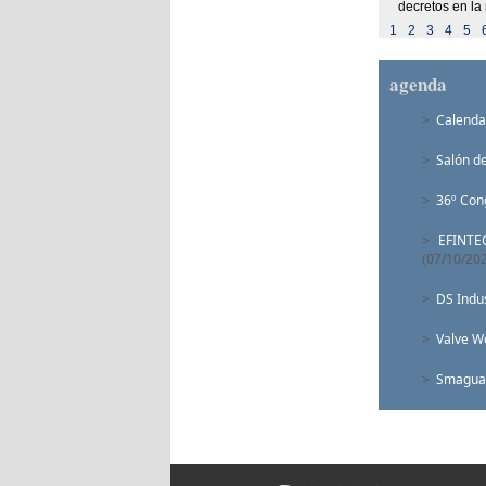
decretos en la 
1
2
3
4
5
agenda
>
Calenda
>
Salón d
>
36º Con
>
EFINTEC
(07/10/20
>
DS Indu
>
Valve W
>
Smagua 