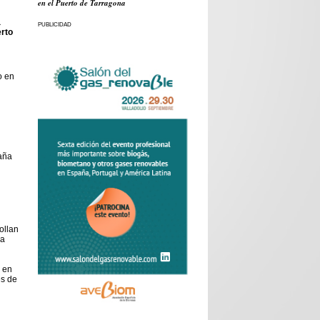
en el Puerto de Tarragona
a
PUBLICIDAD
erto
o en
aña
ollan
ca
 en
es de