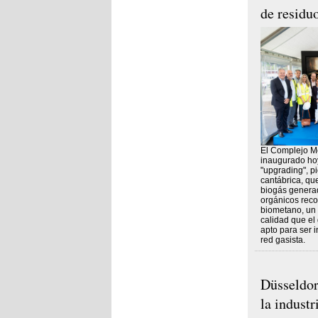
de residu
El Complejo M
inaugurado hoy
"upgrading", p
cantábrica, que
biogás generad
orgánicos reco
biometano, un
calidad que el
apto para ser 
red gasista.
Düsseldorf
la industr