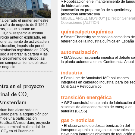
>
Robotización en el mantenimiento de tanq
de hidrocarburos:
innovación en preparación de superficies y
protección anticorrosiva
MIGUEL ÁNGEL MONROY | Director General
a cerrado el primer semestre
Operaciones | ALTTION
a cifra de negocio de 5.156,2
ros, lo que supone un
química/petroquímica
 13,2 % respecto al mismo
>
Smart Chemistry se consolida como foro de
rcicio anterior, explicado, en
referencia de la industria química en España
or el aumento de actividad en
strucción, impulsado por el
tratación registrado en 2025,
automatización
ido a reforzar la cartera y las
>
ISA Sección Española impulsa el debate so
e crecimiento del Grupo; así
la planta autónoma en su Conferencia Anual
en comportamiento del resto
e negocio.
industria
>
PetroLine de Amokabel IAC: soluciones
integrales en cableado industrial para los se
tra en el proyecto
Oil & Gas
y Petroquímico
minal de CO₂
transición energética
Amsterdam
>
WEG construirá una planta de fabricación 
sistemas de almacenamiento de energía en
olum han alcanzado un
baterías (BESS)
cuerdo para la adquisición por
m de una participación
gas > noticias
n SeaSeaS Amsterdam, proyecto
>
El observatorio de descarbonización del
 una terminal multimodal de
transporte apunta a los gases renovables c
 CO₂ en el Puerto de
clave para lograr los objetivos de reducción 