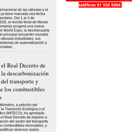
teléfono 91 556 5004
ternacional de las válvulas y el
jo ya tiene marcada una fecha
endario. Del 1 al 3 de
026, el recinto ferial de Messe
lemania) acogerá una nueva
ve World Expo, la decimocuarta
el principal encuentro mundial
válvulas industriales, sus
sistemas de automatización y
ociadas.
el Real Decreto de
 la descarbonización
 del transporte y
e los combustibles
s
inistros, a petición del
 la Transición Ecológica y el
ico (MITECO), ha aprobado
 el Real Decreto de impulso a
ación del sector del transporte
os combustibles renovables, y
modifican diversos reales