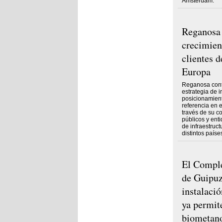
Ámsterdam.
Reganosa 
crecimien
clientes d
Europa
Reganosa cont
estrategia de i
posicionamien
referencia en 
través de su c
públicos y ent
de infraestruct
distintos paíse
El Compl
de Guipuz
instalaci
ya permite
biometano