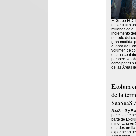
El Grupo FCC h
del año con un
millones de eu
incremento del
periodo del eje
gran medida, p
el Área de Con
volumen de con
que ha contribu
perspectivas d
como por el bu
de las Áreas d
Exolum en
de la ter
SeaSeaS 
SeaSeaS y Ex
principio de a
parte de Exolu
minoritaria e
que desarrolla
exportación de