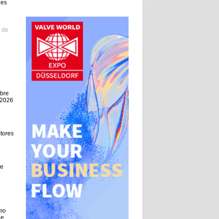
ues
 de
bre
 2026
ctores
de
omo
de