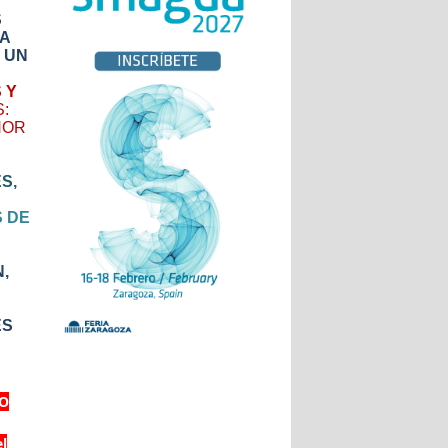
S
A
A UN
 Y
S:
NOR
S,
S DE
,
ES
IO
el