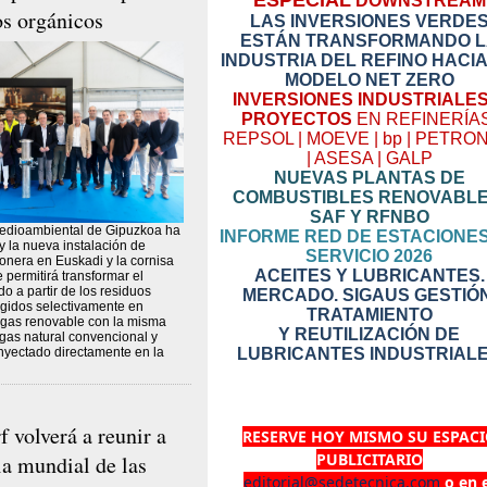
ESPECIAL
DOWNSTREAM
os orgánicos
LAS INVERSIONES VERDE
ESTÁN TRANSFORMANDO L
INDUSTRIA DEL REFINO HACI
MODELO NET ZERO
INVERSIONES INDUSTRIALES
PROYECTOS
EN REFINERÍA
REPSOL | MOEVE | bp | PETRO
| ASESA | GALP
NUEVAS PLANTAS DE
COMBUSTIBLES RENOVABLE
SAF Y RFNBO
edioambiental de Gipuzkoa ha
INFORME RED DE ESTACIONE
 la nueva instalación de
SERVICIO 2026
ionera en Euskadi y la cornisa
ACEITES Y LUBRICANTES.
 permitirá transformar el
o a partir de los residuos
MERCADO. SIGAUS GESTIÓN
gidos selectivamente en
TRATAMIENTO
 gas renovable con la misma
Y REUTILIZACIÓN DE
 gas natural convencional y
inyectado directamente en la
LUBRICANTES INDUSTRIAL
 volverá a reunir a
RESERVE HOY MISMO SU ESPAC
PUBLICITARIO
ia mundial de las
editorial@sedetecnica.com
o en 