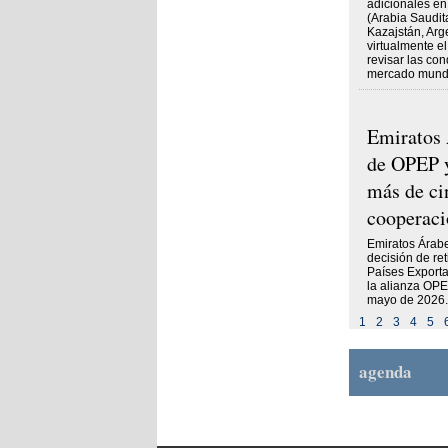
adicionales en
(Arabia Saudita
Kazajstán, Arg
virtualmente e
revisar las con
mercado mundi
Emiratos 
de OPEP y
más de ci
cooperaci
Emiratos Árab
decisión de re
Países Export
la alianza OPEP
mayo de 2026.
1
2
3
4
5
agenda