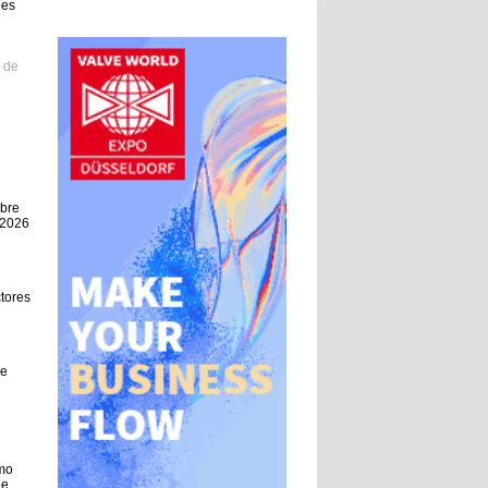
ues
 de
bre
 2026
ctores
de
omo
de