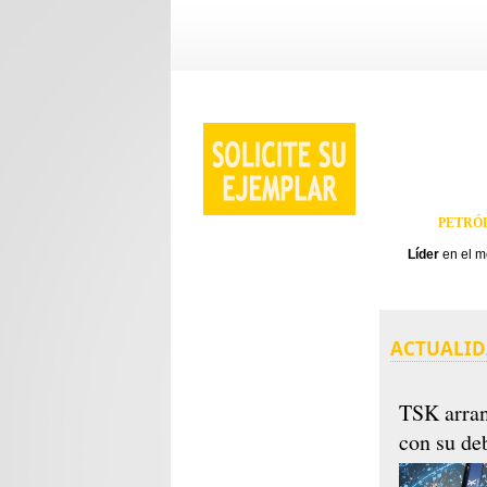
PETRÓL
Líder
en el 
ACTUALI
TSK arran
con su de