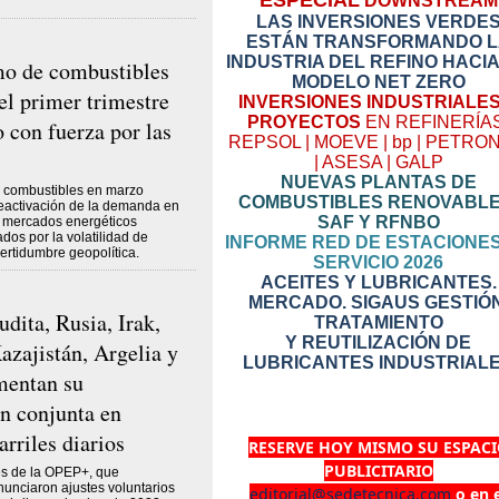
ESPECIAL
DOWNSTREAM
LAS INVERSIONES VERDE
ESTÁN TRANSFORMANDO L
INDUSTRIA DEL REFINO HACI
o de combustibles
MODELO NET ZERO
el primer trimestre
INVERSIONES INDUSTRIALES
PROYECTOS
EN REFINERÍA
 con fuerza por las
REPSOL | MOEVE | bp | PETRO
| ASESA | GALP
NUEVAS PLANTAS DE
 combustibles en marzo
COMBUSTIBLES RENOVABLE
eactivación de la demanda en
SAF Y RFNBO
e mercados energéticos
dos por la volatilidad de
INFORME RED DE ESTACIONE
certidumbre geopolítica.
SERVICIO 2026
ACEITES Y LUBRICANTES.
MERCADO. SIGAUS GESTIÓN
dita, Rusia, Irak,
TRATAMIENTO
Y REUTILIZACIÓN DE
azajistán, Argelia y
LUBRICANTES INDUSTRIAL
entan su
n conjunta en
rriles diarios
RESERVE HOY MISMO SU ESPAC
PUBLICITARIO
es de la OPEP+, que
unciaron ajustes voluntarios
editorial@sedetecnica.com
o en 