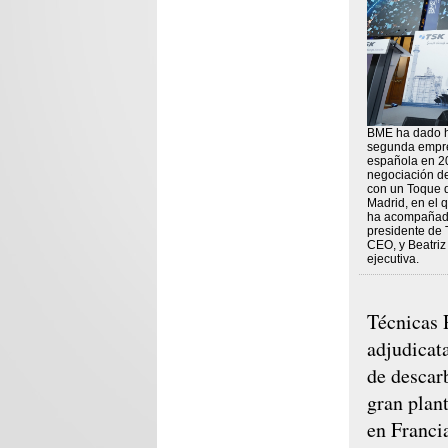
BME ha dado h
segunda empre
española en 2
negociación d
con un Toque 
Madrid, en el
ha acompañado
presidente de 
CEO, y Beatriz
ejecutiva.
Técnicas 
adjudicata
de descar
gran plan
en Franci