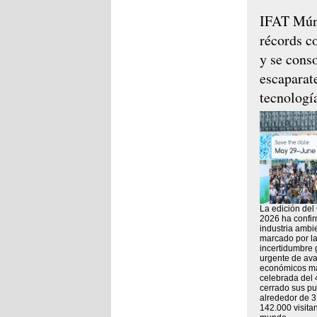
IFAT Mún
récords c
y se cons
escaparat
tecnologí
La edición del
2026 ha confir
industria ambi
marcado por la
incertidumbre 
urgente de av
económicos más
celebrada del 
cerrado sus pue
alrededor de 3
142.000 visita