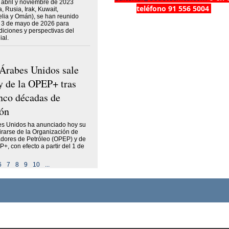
 abril y noviembre de 2023
teléfono 91 556 5004
, Rusia, Irak, Kuwait,
elia y Omán), se han reunido
l 3 de mayo de 2026 para
diciones y perspectivas del
al.
Árabes Unidos sale
 de la OPEP+ tras
nco décadas de
ón
es Unidos ha anunciado hoy su
tirarse de la Organización de
adores de Petróleo (OPEP) y de
+, con efecto a partir del 1 de
6
7
8
9
10
...