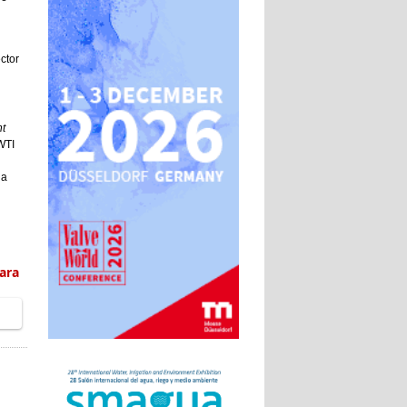
ctor
t
WTI
da
ara