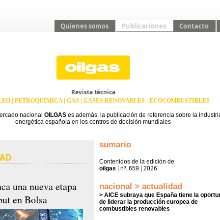
Quienes somos
Publicaciones
Contacto
Revista técnica
EO | PETROQUÍMICA | GAS | GASES RENOVABLES | ECOCOMBUSTIBLES
mercado nacional
OILGAS
es además, la publicación de referencia sobre la industri
energética española en los centros de decisión mundiales
sumario
DAD
Contenidos de la edición de
oilgas
| nº. 659 | 2026
ca una nueva etapa
nacional > actualidad
> AICE subraya que España tiene la oportu
but en Bolsa
de liderar la producción europea de
combustibles renovables