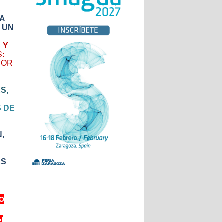
S
A
A UN
 Y
S:
NOR
S,
S DE
,
ES
IO
el