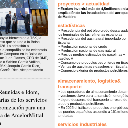
proyectos > actualidad
> Exolum invertirá más de 4,5millones en l
ampliación de las instalaciones del aeropu
de Madeira
estadísticas
>
Procedencia del petróleo crudo descargad
los terminales de las refinerías españolas
oy la bienvenida a TSK, la
>
Procedencia del gas natural importado por
sa que se une a la Bolsa
España
026. La admisión a
>
Producción nacional de crudo
e la compañía se ha celebrado
>
Producción nacional de gas natural
de Campana en la Bolsa de
>
Precios medios estimados de gasolinas y
 que Juan Flames, CEO de BME,
gasóleo A
 a Sabino García Vallina,
>
Consumo de productos petrolíferos en Esp
TSK; Joaquín García Rico,
>
Ventas de gasolinas y gasóleos en España
 García Rico, vicepresidenta
>
Comercio exterior de productos petrolíferos
almacenamiento, logística&
transporte
Reunidas e Idom,
>
Los operadores de almacenamiento desarr
inversiones clave para la transición energéti
rias de los servicios
>
Ligero descenso del transporte terrestre de
crudo y productos petrolíferos
bonización para una
>
En 2025 el tráfico de productos energéticos
los puertos españoles ascendió a 161millon
ta de ArcelorMittal
toneladas
a
servicios industriales