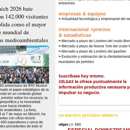
emisiones
ich 2026 bate
empresas & equipos
on 142.000 visitantes
>
Actualidad tecnológica y empresarial del se
olida como el mayor
internacional >precios
e mundial de
& estadísticas
as medioambientales
>
Mercado a plazo de Londres del crudo
Bren
>
Mercado a plazo de Nueva York del crudo 
>
Mercado a plazo de Londres del gasóleo
>
Evolución y estimación de la oferta/deman
mundiales de petróleo
Suscríbase
hoy mismo.
OILGAS le ofrece puntualmente la
 60 aniversario de IFAT Munich
información productiva necesaria p
mado el papel estratégico de la
impulsar su negocio.
ental en un contexto global
 presión sobre los recursos, la
geopolítica y la necesidad
anzar hacia modelos
 sostenibles. La feria,
en nuestro próximo número
4 al 7 de mayo en Múnich, ha
rtas con cifras récord:
.400 expositores y cerca de
oilgas
| n. 660
ntes procedentes de todo el