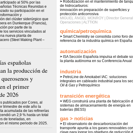
>
Robotización en el mantenimiento de tanq
articipado al 50% por las
de hidrocarburos:
añolas Técnicas Reunidas e
innovación en preparación de superficies y
ado su participación en el
protección anticorrosiva
nsformación y
MIGUEL ÁNGEL MONROY | Director General
ón del clúster siderúrgico que
Operaciones | ALTTION
opera en Dunkerque (Francia),
ación por parte de la
química/petroquímica
e los servicios vinculados al
una nueva planta de
>
Smart Chemistry se consolida como foro de
acero (Steel Making Plant –
referencia de la industria química en España
automatización
>
ISA Sección Española impulsa el debate so
ías españolas
la planta autónoma en su Conferencia Anual
an la producción de
industria
, querosenos y
>
PetroLine de Amokabel IAC: soluciones
integrales en cableado industrial para los se
 en el primer
Oil & Gas
y Petroquímico
 de 2026
transición energética
>
WEG construirá una planta de fabricación 
s publicados por Cores, al
sistemas de almacenamiento de energía en
er trimestre de este año la
baterías (BESS)
ta acumulada de las refinerías
endió un 2,9 % hasta un total
gas > noticias
es de toneladas, en
on el mismo periodo de 2025.
>
El observatorio de descarbonización del
transporte apunta a los gases renovables c
clave para lograr los objetivos de reducción 