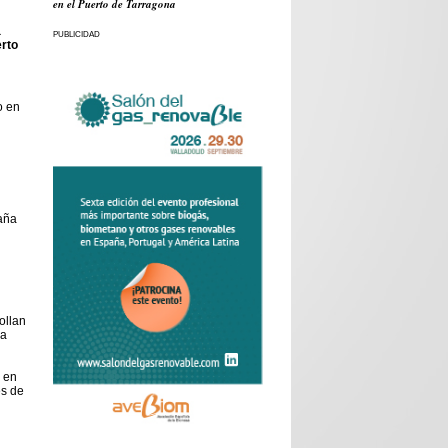
en el Puerto de Tarragona
a
PUBLICIDAD
erto
o en
aña
ollan
ca
 en
es de