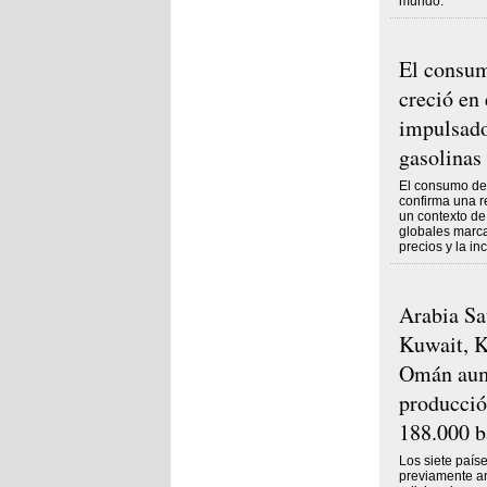
mundo.
El consum
creció en 
impulsado
gasolinas
El consumo de
confirma una r
un contexto d
globales marca
precios y la in
Arabia Sau
Kuwait, K
Omán aum
producció
188.000 ba
Los siete país
previamente an