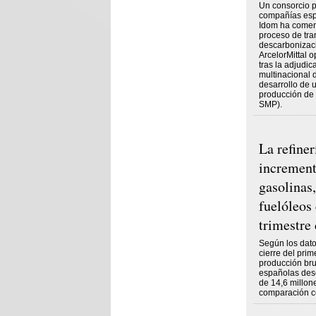
Un consorcio p
compañías esp
Idom ha comenz
proceso de tra
descarbonizaci
ArcelorMittal 
tras la adjudic
multinacional d
desarrollo de 
producción de 
SMP).
La refiner
increment
gasolinas
fuelóleos
trimestre
Según los dato
cierre del prim
producción bru
españolas desc
de 14,6 millon
comparación c